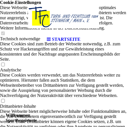
Cookie-Einstellungen
Diese Webseite verwendet Cookies, um Besuchern ein optimales
Nutzererlebnis zu bieten. Bestimmte Inhalte von Drittanbietern werden
nur angezeigt, wenn die entsprechende Option aktiviert ist. Die
Datenverarbeitung kann dann auch in einem Drittland erfolgen.
Weitere Informationen hierzu in der Datenschutzerklärung.
Technisch notwendige
STARTSEITE
Diese Cookies sind zum Betrieb der Webseite notwendig, z.B. zum
Schutz vor Hackerangriffen und zur Gewährleistung eines
konsistenten und der Nachfrage angepassten Erscheinungsbilds der
Seite.
Analytische
Diese Cookies werden verwendet, um das Nutzererlebnis weiter zu
optimieren. Hierunter fallen auch Statistiken, die dem
Webseitenbetreiber von Drittanbietern zur Verfügung gestellt werden,
sowie die Ausspielung von personalisierter Werbung durch die
Nachverfolgung der Nutzeraktivität über verschiedene Webseiten.
Drittanbieter-Inhalte
Diese Webseite bietet möglicherweise Inhalte oder Funktionalitäten an,
Willkommen
die von Drittanbietern eigenverantwortlich zur Verfügung gestellt
Sportbegeisterte
werden. Diese Drittanbieter können eigene Cookies setzen, z.B. um
die Nutzeraktivität zu verfolgen oder ihre Angebote zu personalisieren